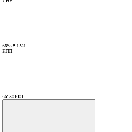
ИНН
6658391241
КПП
665801001