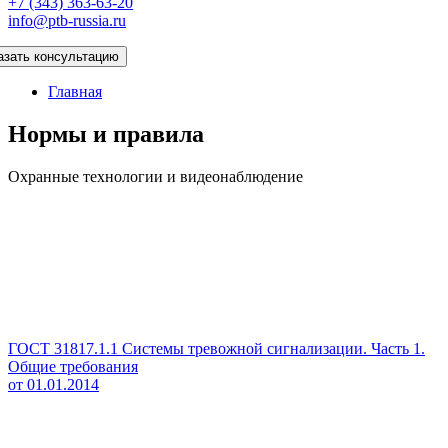
+7 (343) 363-63-20
info@ptb-russia.ru
азать консультацию
Главная
Нормы и правила
Охранные технологии и видеонаблюдение
ГОСТ 31817.1.1 Системы тревожной сигнализации. Часть 1.
Общие требования
от 01.01.2014