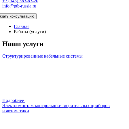
+7 (343) 363-63-20
info@ptb-russia.ru
азать консультацию
Главная
Работы (услуги)
Наши услуги
Структурированные кабельные системы
Подробнее
Электромонтаж контрольно-измерительных приборов
и автоматики